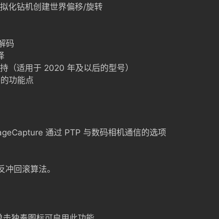
虚拟化钻机创建世界偏移/旋转
速解码
择
持（适用于 2020 年及以后的型号）
外的功能点
ageCapture 通过 PTP 与数码相机通信的选项
新反冲回滚算法。
n + 单击独奏图标可启用此功能