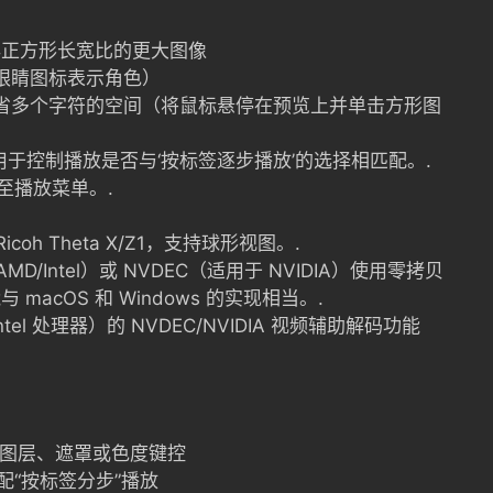
非正方形长宽比的更大图像
眼睛图标表示角色）
省多个字符的空间（将鼠标悬停在预览上并单击方形图
用于控制播放是否与‘按标签逐步播放’的选择相匹配。.
移至播放菜单。.
Ricoh Theta X/Z1，支持球形视图。.
AMD/Intel）或 NVDEC（适用于 NVIDIA）使用零拷贝
acOS 和 Windows 的实现相当。.
Intel 处理器）的 NVDEC/NVIDIA 视频辅助解码功能
任何图层、遮罩或色度键控
配“按标签分步”播放