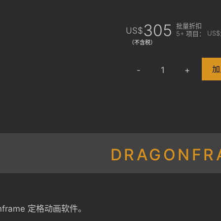
原
目
305
批量折扣
US$
US$
5+ 项目：
（不含税）
价
前
加
为：
价
Dragonframe
2026
US$330。
格
Download
+
为：
Bluetooth/USB
Controller
US$3
数
DRAGONFR
量
gonframe 定格动画软件。