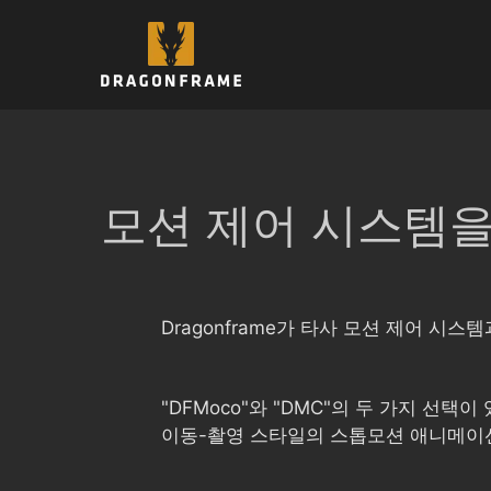
컨
텐
츠
로
건
너
뛰
기
모션 제어 시스템을 
Dragonframe가 타사 모션 제어 
"DFMoco"와 "DMC"의 두 가지 선
이동-촬영 스타일의 스톱모션 애니메이