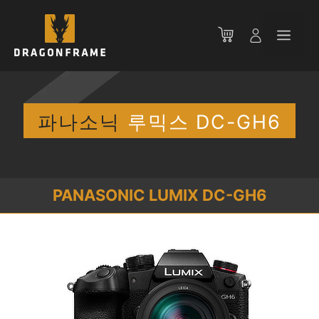
컨
텐
메
츠
로
뉴
건
너
뛰
파나소닉
루믹스 DC-GH6
기
PANASONIC LUMIX DC-GH6