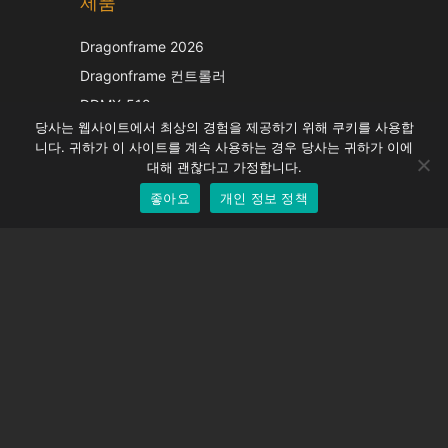
제품
Japanese
Italian
Dragonframe 2026
French
Dragonframe 컨트롤러
Spanish
DDMX-512
당사는 웹사이트에서 최상의 경험을 제공하기 위해 쿠키를 사용합
DMC-32
German
니다. 귀하가 이 사이트를 계속 사용하는 경우 당사는 귀하가 이에
EOS LV 보정 캡
English
대해 괜찮다고 가정합니다.
좋아요
개인 정보 정책
Korean
지원하다
지원 센터
자주 묻는 질문
비디오 자습서
라이선스 찾기
카메라 지원