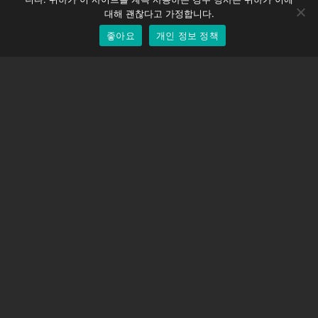
EOS LV 보정 캡
English
대해 괜찮다고 가정합니다.
좋아요
개인 정보 정책
Korean
지원하다
지원 센터
자주 묻는 질문
비디오 자습서
라이선스 찾기
카메라 지원
회사
회사 소개
문의하기
이용약관
개인 정보 정책