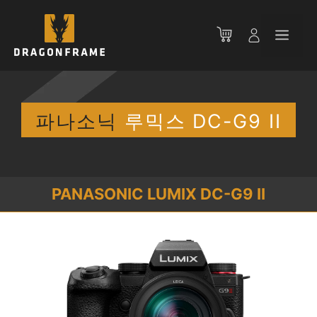
컨
텐
메
츠
로
뉴
건
너
뛰
파나소닉
루믹스 DC-G9 II
기
PANASONIC LUMIX DC-G9 II