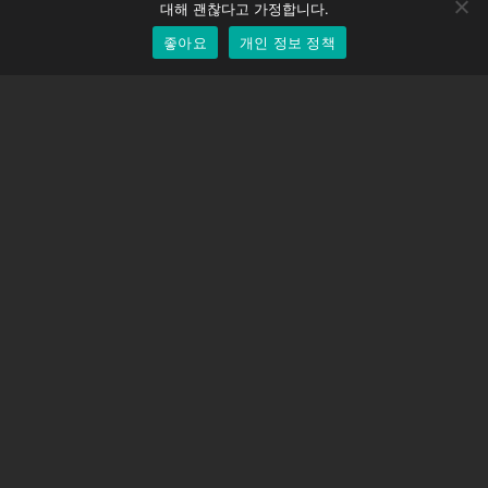
EOS LV 보정 캡
English
대해 괜찮다고 가정합니다.
좋아요
개인 정보 정책
Korean
지원하다
지원 센터
자주 묻는 질문
비디오 자습서
라이선스 찾기
카메라 지원
회사
회사 소개
문의하기
이용약관
개인 정보 정책