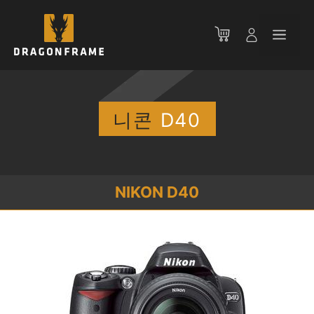
컨
텐
메
츠
로
뉴
건
너
뛰
니콘
D40
기
NIKON D40