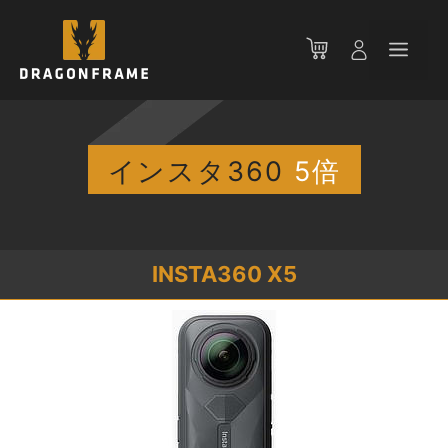
コ
ン
メ
テ
ン
ニ
ツ
へ
ス
インスタ360
5倍
ュ
キ
ッ
ー
プ
INSTA360 X5