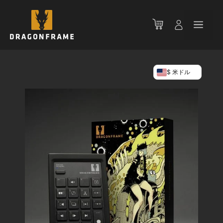
コ
ン
メ
テ
ン
ニ
ツ
へ
$ 米ドル
ス
ュ
キ
ッ
ー
プ