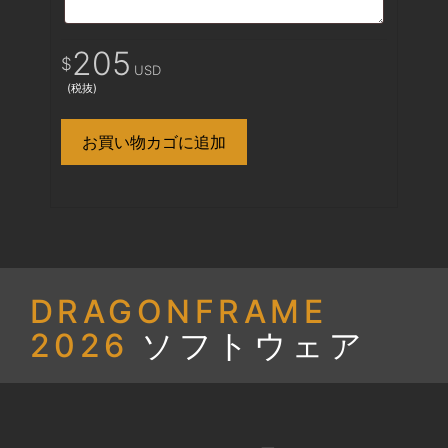
元
現
205
$
USD
(税抜)
の
在
お買い物カゴに追加
価
の
格
価
は
格
$230
は
DRAGONFRAME
2026
ソフトウェア
で
$205
し
で
た。
す。