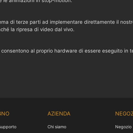
te le animazioni in stop-motion.
tema di terze parti ad implementare direttamente il nost
ché la ripresa di video dal vivo.
 consentono al proprio hardware di essere eseguito in 
GNO
AZIENDA
NEGOZ
 supporto
Chi siamo
Negozio