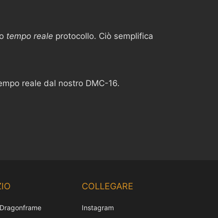
ro
tempo reale
protocollo. Ciò semplifica
tempo reale dal nostro DMC-16.
Chinese
Korean
IO
COLLEGARE
Japanese
 Dragonframe
Instagram
French