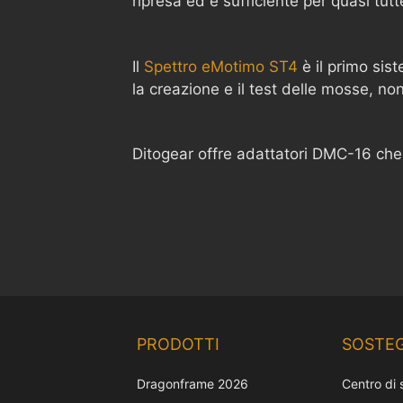
ripresa ed è sufficiente per quasi tut
Il
Spettro eMotimo ST4
è il primo sis
la creazione e il test delle mosse, non
Ditogear offre adattatori DMC-16 che
PRODOTTI
SOSTE
Dragonframe 2026
Centro di