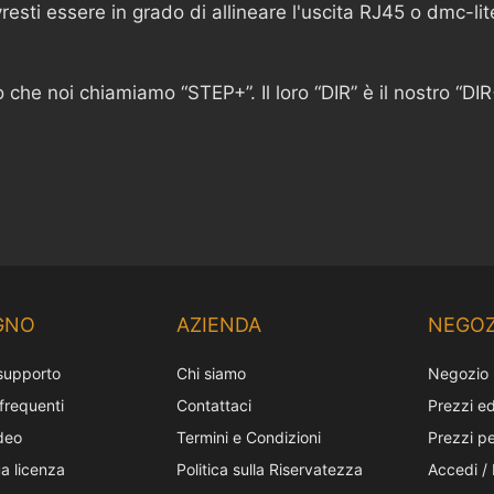
resti essere in grado di allineare l'uscita RJ45 o dmc-l
che noi chiamiamo “STEP+”. Il loro “DIR” è il nostro “DIR
GNO
AZIENDA
NEGOZ
 supporto
Chi siamo
Negozio
requenti
Contattaci
Prezzi ed
ideo
Termini e Condizioni
Prezzi pe
ua licenza
Politica sulla Riservatezza
Accedi / 