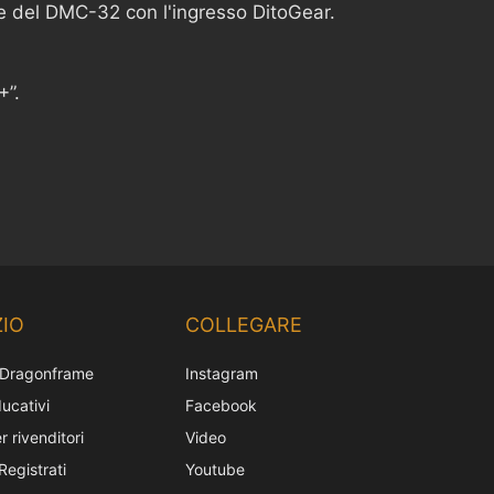
ite del DMC-32 con l'ingresso DitoGear.
+”.
Chinese
Korean
IO
COLLEGARE
Japanese
 Dragonframe
Instagram
French
ucativi
Facebook
Spanish
r rivenditori
Video
German
Registrati
Youtube