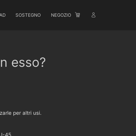
AD
SOSTEGNO
NEGOZIO
on esso?
rle per altri usi.
J-45.