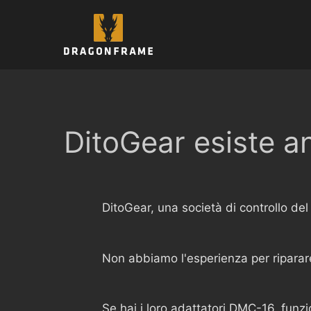
Vai
al
contenuto
DitoGear esiste a
DitoGear, una società di controllo de
Non abbiamo l'esperienza per riparare 
Se hai i loro adattatori DMC-16, fu