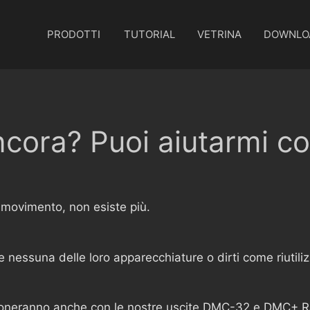
PRODOTTI
TUTORIAL
VETRINA
DOWNLO
ncora? Puoi aiutarmi c
l movimento, non esiste più.
nessuna delle loro apparecchiature o dirti come riutilizza
nzioneranno anche con le nostre uscite DMC-32 e DMC+ R