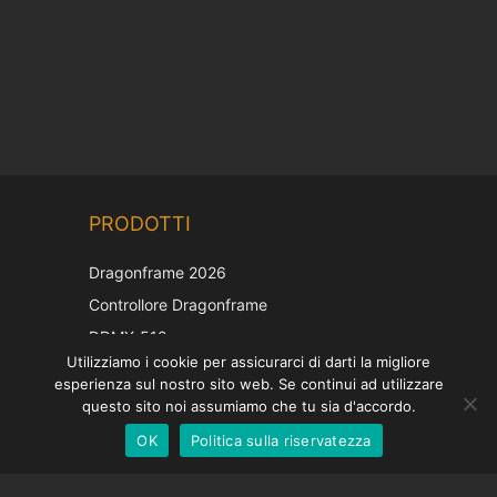
Chinese
PRODOTTI
Korean
Japanese
Dragonframe 2026
French
Controllore Dragonframe
Spanish
DDMX-512
Utilizziamo i cookie per assicurarci di darti la migliore
DMC-32
German
esperienza sul nostro sito web. Se continui ad utilizzare
Cappuccio di correzione EOS LV
English
questo sito noi assumiamo che tu sia d'accordo.
OK
Politica sulla riservatezza
Italian
SOSTEGNO