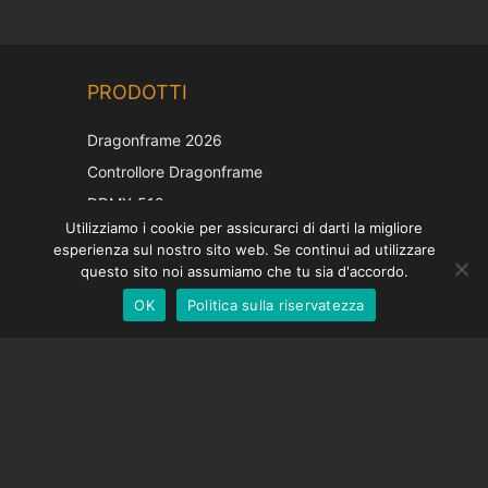
Chinese
PRODOTTI
Korean
Japanese
Dragonframe 2026
French
Controllore Dragonframe
Spanish
DDMX-512
Utilizziamo i cookie per assicurarci di darti la migliore
DMC-32
German
esperienza sul nostro sito web. Se continui ad utilizzare
Cappuccio di correzione EOS LV
English
questo sito noi assumiamo che tu sia d'accordo.
OK
Politica sulla riservatezza
Italian
SOSTEGNO
Centro di supporto
Domande frequenti
Tutorial video
Trova la tua licenza