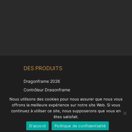
Chinese
DES PRODUITS
Korean
Japanese
Dragonframe 2026
Italian
Contrôleur Dragonframe
Spanish
DDMX-512
Nous utilisons des cookies pour nous assurer que nous vous
offrons la meilleure expérience sur notre site Web. Si vous
DMC-32
German
continuez à utiliser ce site, nous supposerons que vous en
Capuchon de correction EOS LV
English
êtes satisfait.
D'accord
Politique de confidentialité
French