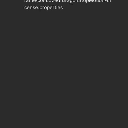
rame\com.dzed.DragonStopMotion-Li
cense.properties