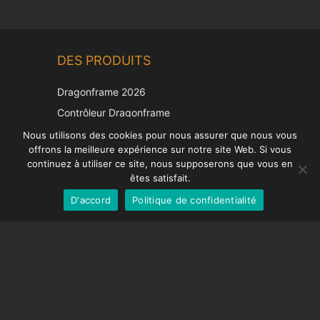
Chinese
DES PRODUITS
Korean
Japanese
Dragonframe 2026
Italian
Contrôleur Dragonframe
Spanish
DDMX-512
Nous utilisons des cookies pour nous assurer que nous vous
offrons la meilleure expérience sur notre site Web. Si vous
DMC-32
German
continuez à utiliser ce site, nous supposerons que vous en
Capuchon de correction EOS LV
English
êtes satisfait.
D'accord
Politique de confidentialité
French
SUPPORT
Centre de soutien
Questions fréquemment posées
Tutoriels vidéos
Trouvez votre licence