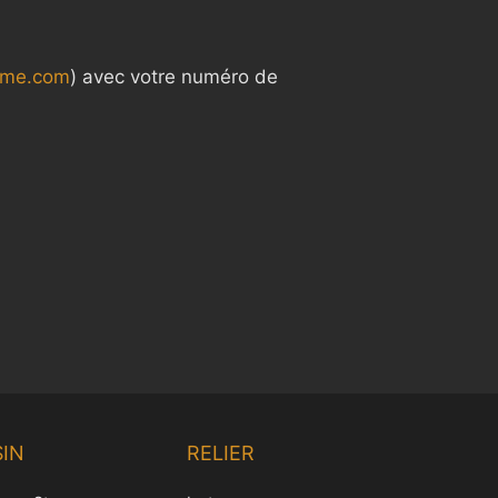
ame.com
) avec votre numéro de
Chinese
Korean
IN
RELIER
Japanese