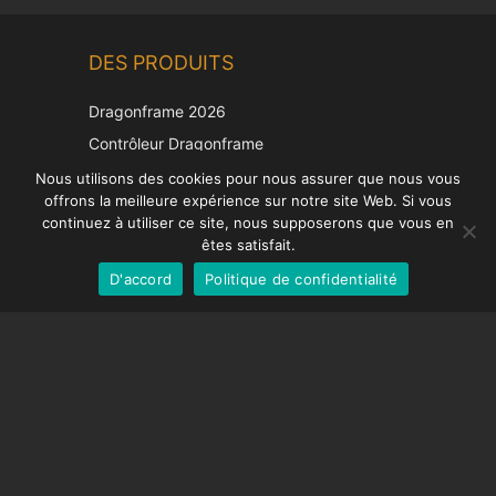
Chinese
DES PRODUITS
Korean
Japanese
Dragonframe 2026
Italian
Contrôleur Dragonframe
Spanish
DDMX-512
Nous utilisons des cookies pour nous assurer que nous vous
offrons la meilleure expérience sur notre site Web. Si vous
DMC-32
German
continuez à utiliser ce site, nous supposerons que vous en
Capuchon de correction EOS LV
English
êtes satisfait.
D'accord
Politique de confidentialité
French
SUPPORT
Centre de soutien
Questions fréquemment posées
Tutoriels vidéos
Trouvez votre licence
Prise en charge de la caméra