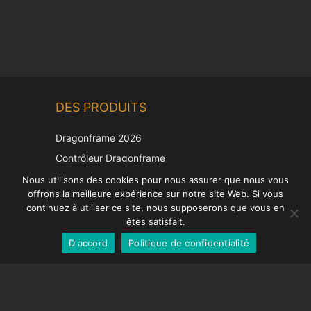
Chinese
DES PRODUITS
Korean
Japanese
Dragonframe 2026
Italian
Contrôleur Dragonframe
Spanish
DDMX-512
Nous utilisons des cookies pour nous assurer que nous vous
offrons la meilleure expérience sur notre site Web. Si vous
DMC-32
German
continuez à utiliser ce site, nous supposerons que vous en
Capuchon de correction EOS LV
English
êtes satisfait.
D'accord
Politique de confidentialité
French
SUPPORT
Centre de soutien