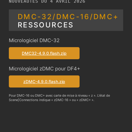
NOUVEAUTÉS DU 4 AVRIL 2026
DMC-32/DMC-16/DMC+
RESSOURCES
Micrologiciel DMC-32
DMC32-4.9.0.flash.zip
Micrologiciel zDMC pour DF4+
zDMC-4.9.0.flash.zip
Pour DMC-16 ou DMC+ avec carte de mise à niveau « z ». L'état de
Scene|Connections indique « zDMC-16 » ou « zDMC+ ».