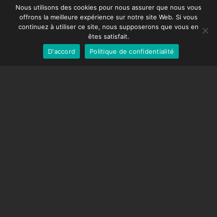
Spanish
DDMX-512
Nous utilisons des cookies pour nous assurer que nous vous
offrons la meilleure expérience sur notre site Web. Si vous
DMC-32
German
continuez à utiliser ce site, nous supposerons que vous en
Capuchon de correction EOS LV
English
êtes satisfait.
D'accord
Politique de confidentialité
French
SUPPORT
Centre de soutien
Questions fréquemment posées
Tutoriels vidéos
Trouvez votre licence
Prise en charge de la caméra
COMPAGNIE
À propos de nous
Nous contacter