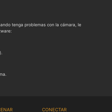
uando tenga problemas con la cámara, le
tware:
).
ema.
Chinese
Korean
CENAR
CONECTAR