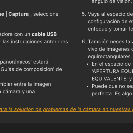
ángulo de visión.
e | Captura
, seleccione
Vaya al espacio de
configuración de ex
enfoque y tomar fo
adora con un
cable USB
las instrucciones anteriores
También necesitará
vivo de imágenes 
equirectangulares.
 panorámicos' estará
En el espacio de 
 'Guías de composición' de
'APERTURA EQUI
EQUIVALENTE' y 
mbiar entre la imagen
Puede que no sea
a cámara y una
perfecta. Es alg
ara la solución de problemas de la cámara en nuestras 