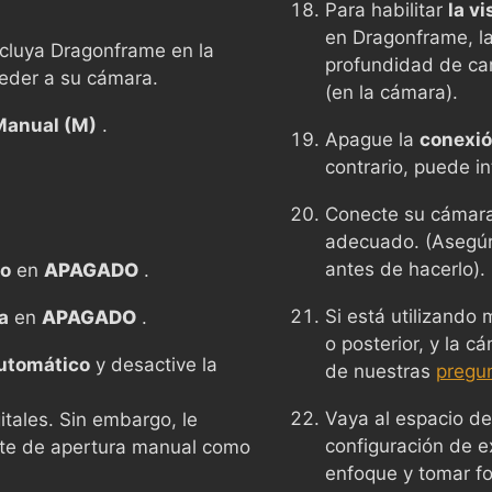
Para habilitar
la v
en Dragonframe, la
incluya Dragonframe en la
profundidad de ca
ceder a su cámara.
(en la cámara).
Manual (M)
.
Apague la
conexió
contrario, puede in
Conecte su cámara
adecuado. (Asegúre
antes de hacerlo).
co
en
APAGADO
.
Si está utilizando
a
en
APAGADO
.
o posterior, y la c
utomático
y desactive la
de nuestras
pregu
Vaya al espacio de
itales. Sin embargo, le
configuración de ex
te de apertura manual como
enfoque y tomar fo