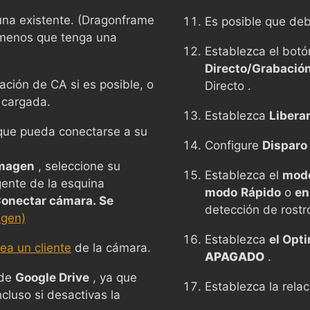
na existente. (Dragonframe
Es posible que de
 menos que tenga una
Establezca el botó
Directo/Grabación
ción de CA si es posible, o
Directo .
 cargada.
Establezca
Liberar
n que pueda conectarse a su
Configure
Disparo 
Imagen
, seleccione su
Establezca el
modo
ente de la esquina
modo
Rápido
o
en
onectar cámara. Se
detección de rostr
agen)
Establezca
el Opt
ea un cliente
de la cámara.
APAGADO
.
 de
Google Drive
, ya que
Establezca la rela
ncluso si desactivas la