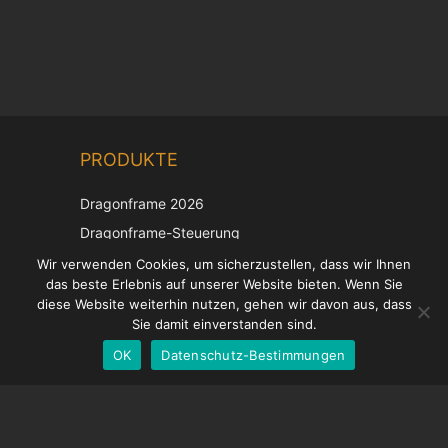
Chinese
PRODUKTE
Korean
Japanese
Dragonframe 2026
Italian
Dragonframe-Steuerung
French
DDMX-512
Wir verwenden Cookies, um sicherzustellen, dass wir Ihnen
das beste Erlebnis auf unserer Website bieten. Wenn Sie
DMC-32
Spanish
diese Website weiterhin nutzen, gehen wir davon aus, dass
EOS LV-Korrekturkappe
English
Sie damit einverstanden sind.
OK
Datenschutz-Bestimmungen
German
UNTERSTÜTZUNG
Hilfecenter