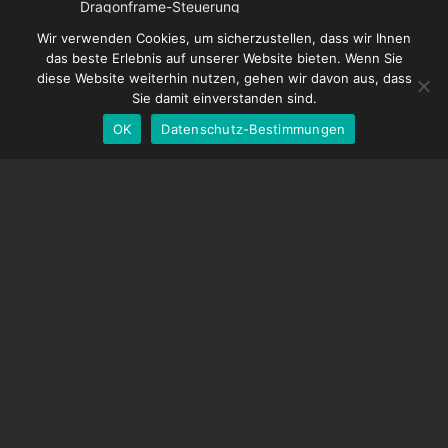
Dragonframe-Steuerung
French
DDMX-512
Wir verwenden Cookies, um sicherzustellen, dass wir Ihnen
das beste Erlebnis auf unserer Website bieten. Wenn Sie
DMC-32
Spanish
diese Website weiterhin nutzen, gehen wir davon aus, dass
EOS LV-Korrekturkappe
English
Sie damit einverstanden sind.
OK
Datenschutz-Bestimmungen
German
UNTERSTÜTZUNG
Hilfecenter
Häufig gestellte Fragen
Videoanleitungen
Finden Sie Ihre Lizenz
Kamera-Unterstützung
UNTERNEHMEN
Über uns