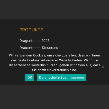
Chinese
PRODUKTE
Korean
Japanese
Dragonframe 2026
Italian
Dragonframe-Steuerung
French
DDMX-512
Wir verwenden Cookies, um sicherzustellen, dass wir Ihnen
das beste Erlebnis auf unserer Website bieten. Wenn Sie
DMC-32
Spanish
diese Website weiterhin nutzen, gehen wir davon aus, dass
EOS LV-Korrekturkappe
English
Sie damit einverstanden sind.
OK
Datenschutz-Bestimmungen
German
UNTERSTÜTZUNG
Hilfecenter
Häufig gestellte Fragen