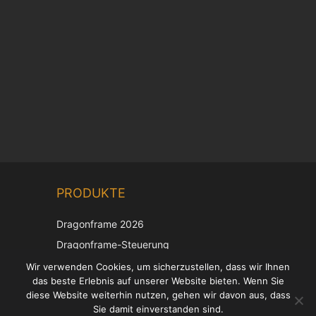
Chinese
PRODUKTE
Korean
Japanese
Dragonframe 2026
Italian
Dragonframe-Steuerung
French
DDMX-512
Wir verwenden Cookies, um sicherzustellen, dass wir Ihnen
das beste Erlebnis auf unserer Website bieten. Wenn Sie
DMC-32
Spanish
diese Website weiterhin nutzen, gehen wir davon aus, dass
EOS LV-Korrekturkappe
English
Sie damit einverstanden sind.