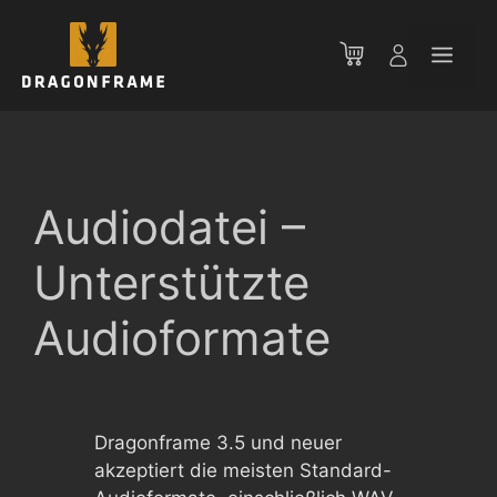
Zum
Inhalt
Men
springen
Audiodatei –
Unterstützte
Audioformate
Dragonframe 3.5 und neuer
akzeptiert die meisten Standard-