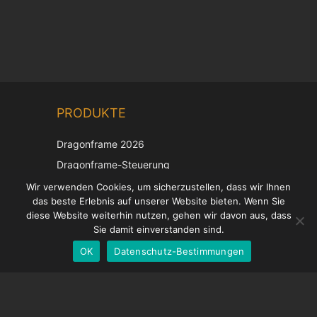
Chinese
PRODUKTE
Korean
Japanese
Dragonframe 2026
Italian
Dragonframe-Steuerung
French
DDMX-512
Wir verwenden Cookies, um sicherzustellen, dass wir Ihnen
das beste Erlebnis auf unserer Website bieten. Wenn Sie
DMC-32
Spanish
diese Website weiterhin nutzen, gehen wir davon aus, dass
EOS LV-Korrekturkappe
English
Sie damit einverstanden sind.
OK
Datenschutz-Bestimmungen
German
UNTERSTÜTZUNG
Hilfecenter