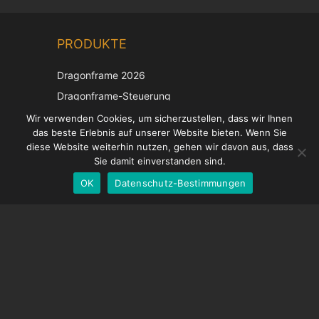
Chinese
PRODUKTE
Korean
Japanese
Dragonframe 2026
Italian
Dragonframe-Steuerung
French
DDMX-512
Wir verwenden Cookies, um sicherzustellen, dass wir Ihnen
das beste Erlebnis auf unserer Website bieten. Wenn Sie
DMC-32
Spanish
diese Website weiterhin nutzen, gehen wir davon aus, dass
EOS LV-Korrekturkappe
English
Sie damit einverstanden sind.
OK
Datenschutz-Bestimmungen
German
UNTERSTÜTZUNG
Hilfecenter
Häufig gestellte Fragen
Videoanleitungen
Finden Sie Ihre Lizenz
Kamera-Unterstützung